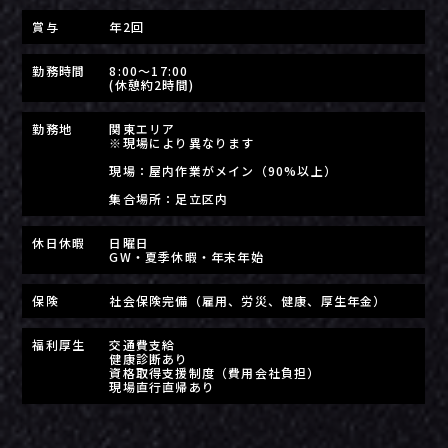
賞与
年2回
勤務時間
8:00～17:00
(休憩約2時間)
勤務地
関東エリア
※現場により異なります
現場：屋内作業がメイン（90%以上）
集合場所：足立区内
休日休暇
日曜日
GW・夏季休暇・年末年始
保険
社会保険完備（雇用、労災、健康、厚生年金）
福利厚生
交通費支給
健康診断あり
資格取得支援制度（費用会社負担）
現場直行直帰あり