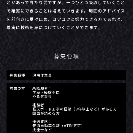
と
が
あっ
て
当たり前
ですが、
一つひとつ
吸収
し
てい
く
こと
で
確実
に
できる
こと
は
増え
てい
き
ます。
周囲
の
アドバイス
を
前向き
に
受け
止め、
コツコツ
と
努力
できる
方
で
あれ
ば、
着実
に
技術
を
身
につけ
てい
く
こと
が
でき
ます。
募集要項
募集職種
現場作業員
対象の方
未経験者：
学歴・経験不問
やる気重視
経験者：
軽天ボード工事の経験（3年以上など）がある方
図面が読める方
優遇資格：
普通自動車免許（AT限定可）
技能士など