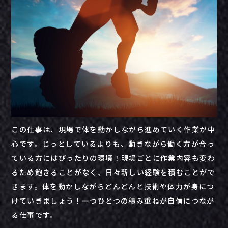
この
仕事
は、
現場
で
体
を
動
かし
ながら
進
め
てい
く
作業
が
中
心
です。
じっと
し
て
いる
より
も、
動き
ながら
働く
方
が
合
っ
て
いる
方
に
は
ぴったり
の
環境！
現場
ごと
に
作業
内容
も
変わ
る
ため
飽きる
こと
が
なく、
日々
新しい
経験
を
積む
こと
が
で
き
ます。
体
を
動
かし
ながらどんどん
と
技術
や
体力
が
身
につ
けていきましょう！
一つひとつの積み重ねが自信につなが
る仕事です。