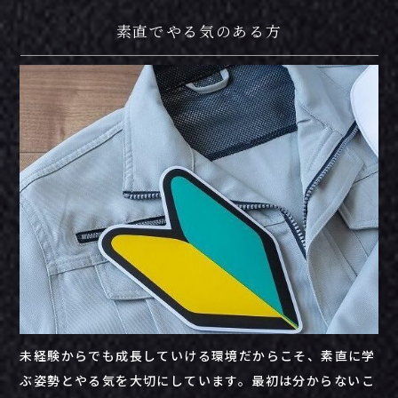
素直でやる気のある方
未経験
から
でも
成長
し
て
いける
環境
だからこそ、
素直
に
学
ぶ
姿勢
と
やる気
を
大切
にし
てい
ます。
最初
は
分
から
ない
こ