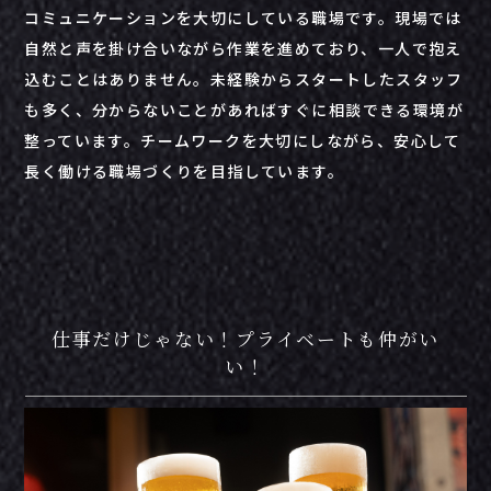
コミュニケーション
を
大切
にし
て
いる
職場
です。
現場
では
自然
と
声
を
掛け合い
ながら
作業
を
進
め
て
おり、
一人
で
抱え
込む
こと
は
ありま
せん。
未経験
から
スタート
した
スタッフ
も
多く、
分
から
ない
こと
が
あれ
ば
すぐ
に
相談
できる
環境
が
整
って
い
ます。
チームワーク
を
大切
にし
ながら、
安
心して
長
く
働ける
職場
づくり
を
目指
し
てい
ます。
仕事だけじゃない！プライベートも仲がい
い！