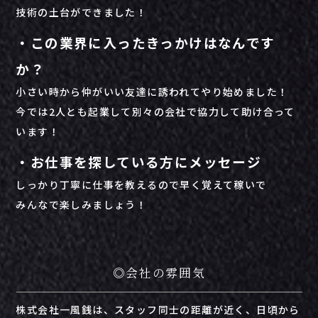
技術の土台ができました！
・この業界に入ったきっかけはなんです
か？
小さい時から仲がいい友達に誘われてやり始めました！
今では2人とも起業して別々の会社で協力して助け合って
います！
・お仕事を探している方にメッセージ
しっかり丁寧に仕事を教えるので早く覚えて稼いで
みんなで楽しみましょう！
◎会社の雰囲気
株式会社
一風
銭
は、
スタッフ
同士
の
距離
が
近く、
日頃
から