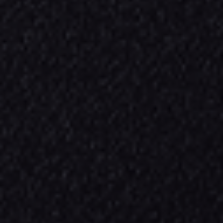
会社名
株式会社
一風銭
事業内容
内装仕上げ工事業
└軽天工事（LGS工事）
└ボード工事（PB工事）
└その他クロス工事など
内装工事一式
代表取締役
佐藤拓也 (ｻﾄｳﾀｸﾔ)
所在地
〒121-0056
東京都足立区北加平町6-16
TEL
090-4622-0113
※
特定商取引に関する法律 第17条
営業目的の電話・セールス目的のご連絡はお控
えください。
FAX
03-3629-9067
建設業許可
東京都知事許可 (般-5) 第157370号