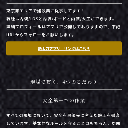
東京都エリアで建設業に従事してます！
職種は内装/LGSと内装/ボードと内装/大工ができます。
詳細プロフィールはアプリで公開しておりますので、下記
URLからフォローをお願いします。
助太刀アプリ リンクはこちら
現場で貫く、4つのこだわり
安全第一での作業
すべて
の
現場
において、
安全
を
最
優先
に
考え
た
施工
を
徹底
し
てい
ます。
基本
的
な
ルール
を
守る
こと
は
もちろん、
周囲