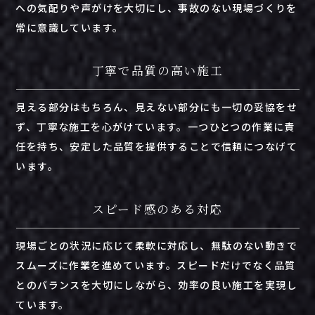
へ
の
気配り
や
声がけ
を
大切
にし、
事故
の
ない
現場
づくり
を
常に
意識
し
てい
ます。
丁寧で品質の高い施工
見える
部分
は
もちろん、
見え
ない
部分
に
も
一切
の
妥協
を
せ
ず、
丁寧
な
施工
を
心がけ
てい
ます。
一つひとつ
の
作業
に
責
任
を
持ち、
安定
した
品質
を
提供
する
こと
で
信頼
に
つ
な
げ
て
い
ます。
スピード感のある対応
現場
ごと
の
状況
に
応
じ
て
柔軟
に
対応
し、
無駄
の
ない
動き
で
スムーズ
に
作業
を
進
め
てい
ます。
スピード
だけ
で
なく
品質
と
の
バランス
を
大切
にし
ながら、
効率
の
良い
施工
を
実現
し
てい
ます。