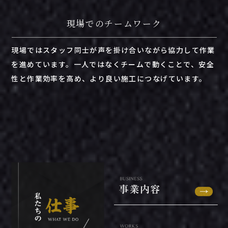
現場でのチームワーク
現場
では
スタッフ
同士
が
声
を
掛け合い
ながら
協力
し
て
作業
を
進
め
てい
ます。
一人
では
なく
チーム
で
動く
こと
で、
安全
性
と
作業
効率
を
高め、
より
良い
施工
に
つ
な
げ
てい
ます。