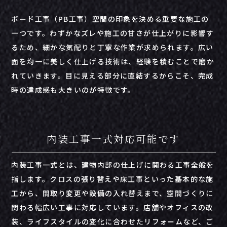
ボード
工事（
PB
工事）
空間
の
印象
を
決める
重要
な施工
の
一つ
です。
わずか
な
ズレ
や
施工
の
甘
さ
が
仕上がり
に
影響
す
る
ため、
細か
な
気配り
と
丁寧
な
作業
が
求め
ら
れ
ます。
広い
面
を
均一
に
美
しく
仕上げる
技術
は、
経験
を
積む
こと
で
磨
か
れ
てい
き
ます。
目
に
見える
部分
に
直結
する
から
こそ、
完成
時
の
達成
感
も
大きい
の
が
特徴
です。
内装工事一式対応可能です
内装工事一式とは、建物内部の仕上げに関わる工事全般を
指します。クロスの張り替えや床工事といった基本的な施
工から、間取り変更や設備の入れ替えまで、空間づくりに
関わる幅広い工事に対応しています。店舗やオフィスの改
装、ライフスタイルの変化に合わせたリフォームなど、ご