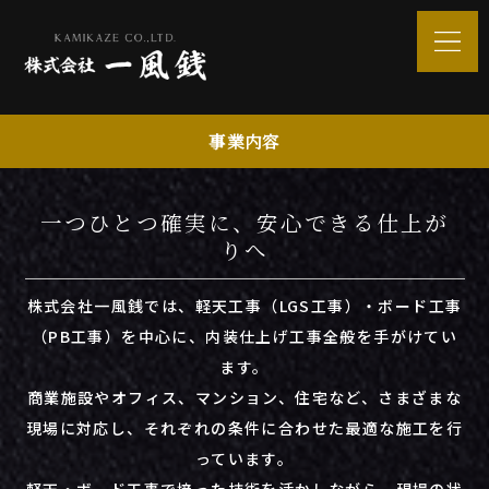
事業内容
一つひとつ確実に、安心できる仕上が
りへ
株式会社
一風
銭
では、
軽
天
工事（
LGS
工事）・
ボード
工事
（
PB
工事）
を
中心
に、
内装
仕上げ
工事
全般
を
手
が
け
てい
ます。
商業
施設
や
オフィス、
マンション、
住宅
など、
さまざま
な
現場
に
対応
し、
それぞれ
の
条件
に
合わせ
た
最適
な
施工
を
行
って
い
ます。