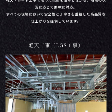
軽
天・
ボード
工事
で
培
っ
た
技術
を
活
かし
ながら、
現場
の
状
況
に
応
じ
て
柔軟
に
対応。
すべての現場において
安全
性
と
丁寧
さ
を
重視
した
高
品質
な
仕上がり
を
提供
し
てい
ます。
軽天工事（LGS工事）